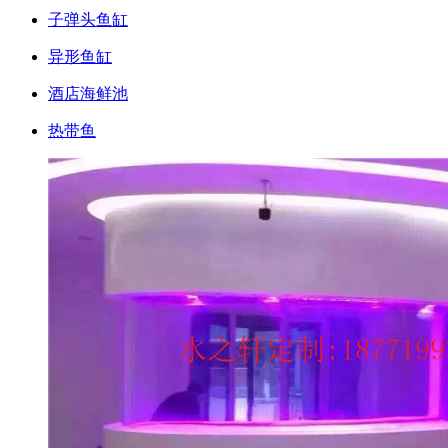
子弹头鱼缸
异形鱼缸
酒店海鲜池
热带鱼