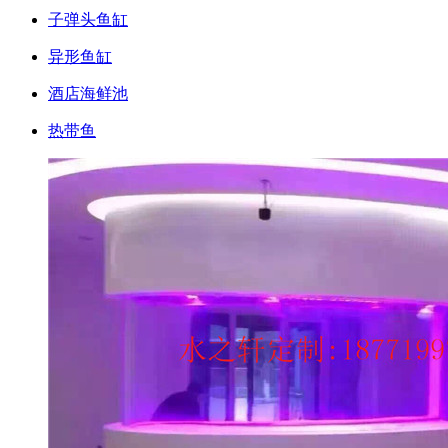
子弹头鱼缸
异形鱼缸
酒店海鲜池
热带鱼