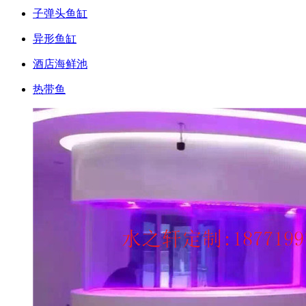
子弹头鱼缸
异形鱼缸
酒店海鲜池
热带鱼