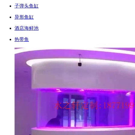
子弹头鱼缸
异形鱼缸
酒店海鲜池
热带鱼